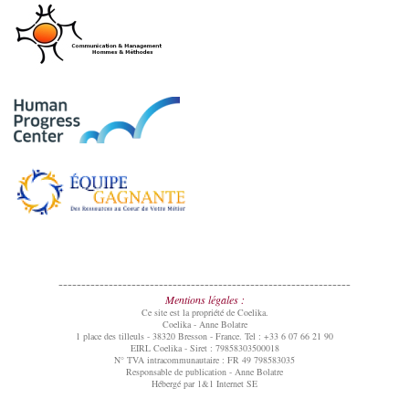
----------------------------------------------------------------
Mentions légales :
Ce site est la propriété de Coelika.
Coelika - Anne Bolatre
1 place des tilleuls - 38320 Bresson - France. Tel : +33 6 07 66 21 90
EIRL Coelika - Siret : 79858303500018
N° TVA intracommunautaire : FR 49 798583035
Responsable de publication - Anne Bolatre
Hébergé par 1&1 Internet SE