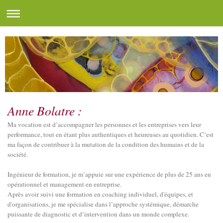
Anne Bolatre :
Ma vocation est d’accompagner les personnes et les entreprises vers leur
performance, tout en étant plus authentiques et heureuses au quotidien. C’est
ma façon de contribuer à la mutation de la condition des humains et de la
société.
Ingénieur de formation, je m’appuie sur une expérience de plus de 25 ans en
opérationnel et management en entreprise.
Après avoir suivi une formation en coaching individuel, d'équipes, et
d'organisations, je me spécialise dans l’approche systémique, démarche
puissante de diagnostic et d’intervention dans un monde complexe.